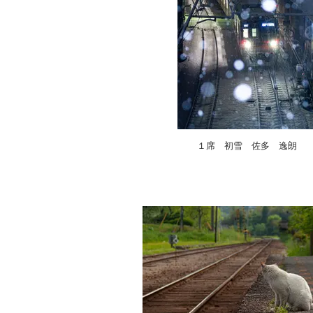
１席 初雪 佐多 逸朗