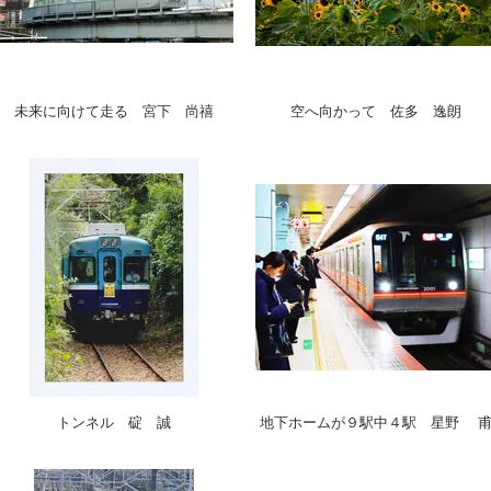
未来に向けて走る 宮下 尚禧
空へ向かって 佐多 逸朗
トンネル 碇 誠
地下ホームが９駅中４駅 星野 