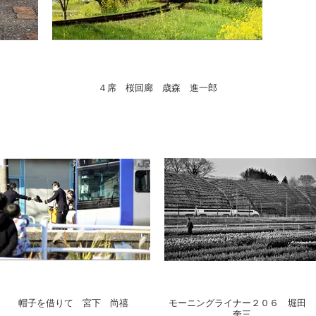
４席 桜回廊 歳森 進一郎
帽子を借りて 宮下 尚禧
モーニングライナー２０６ 堀田
奎三