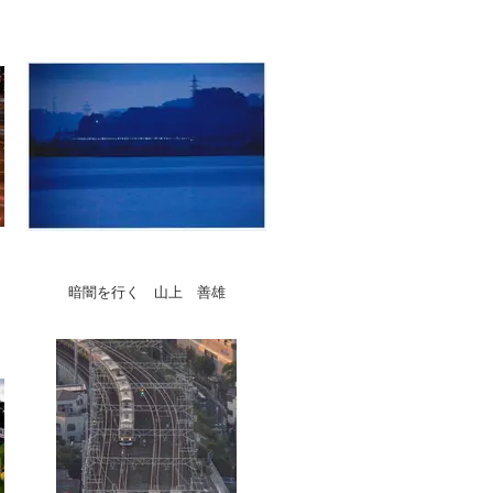
暗闇を行く 山上 善雄