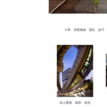
４席 哀愁路線 国広 妙子
頭上通過 坂部 昌也