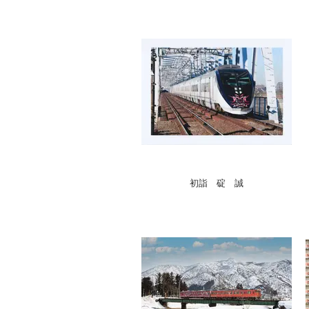
初詣 碇 誠