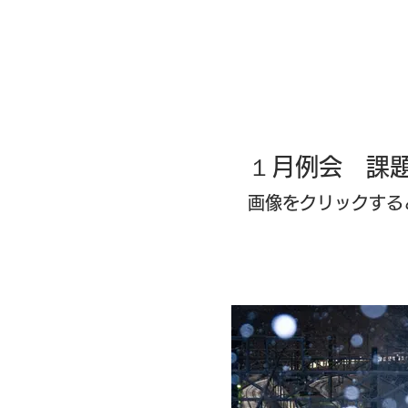
​全日写連 
１月例会 
画像をクリックする