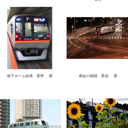
地下ホーム始発 星野 甫
都会の雑踏 黒岩 透