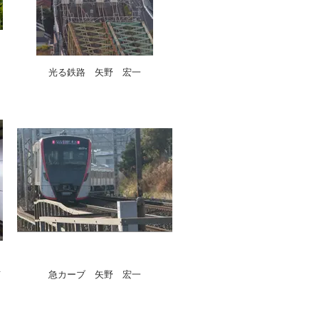
光る鉄路 矢野 宏一
甫
急カーブ 矢野 宏一