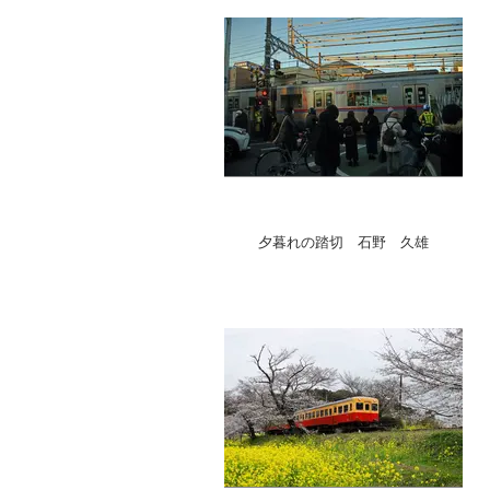
夕暮れの踏切 石野 久雄