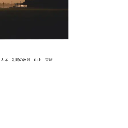
３席 朝陽の反射 山上 善雄