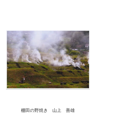
棚田の野焼き 山上 善雄