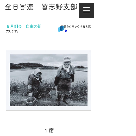
​全日写連 習志野支部
８月例会 自由の部
画像をクリックすると拡
大します。
１席