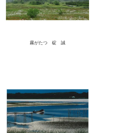
霧がたつ 碇 誠