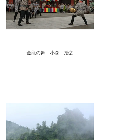
金龍の舞 小森 治之