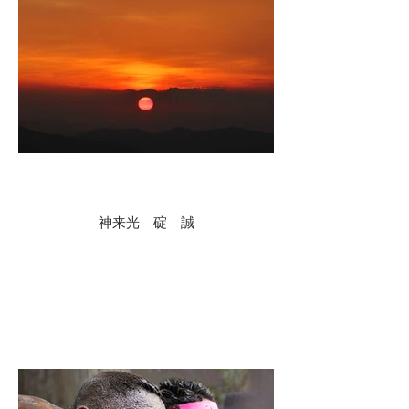
神来光 碇 誠