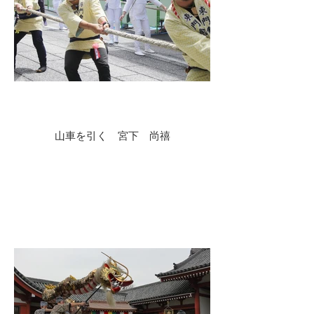
山車を引く 宮下 尚禧