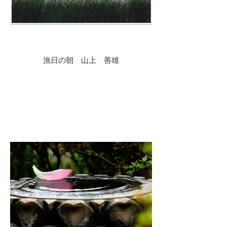
漁日の朝 山上 善雄