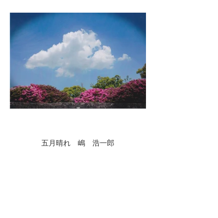
五月晴れ 嶋 浩一郎