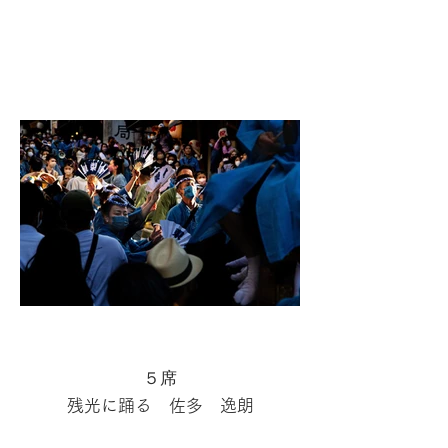
５席
残光に踊る 佐多 逸朗