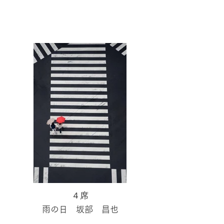
４席
雨の日 坂部 昌也