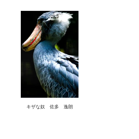
キザな奴 佐多 逸朗