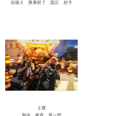
田植え 無事終了 国広 妙子
２席
熱中 歳森 進一郎