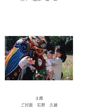
３席
ご対面 石野 久雄