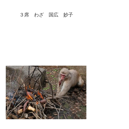
３席 わざ 国広 妙子