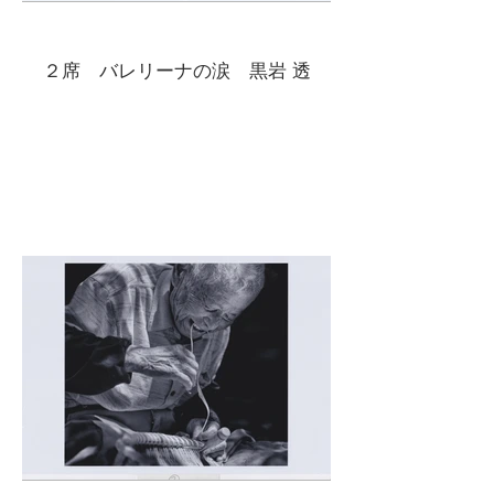
２席 バレリーナの涙 黒岩 透