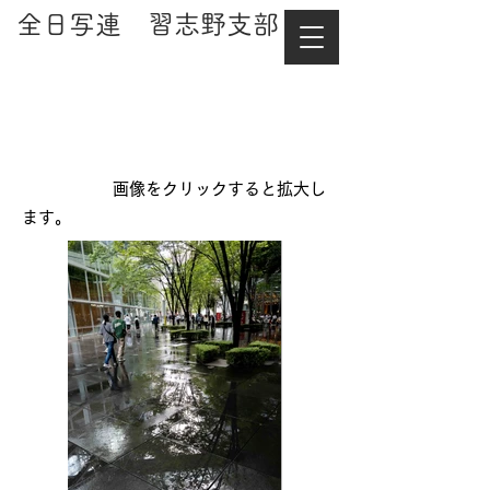
​全日写連 習志野支部
１１月例会 自由の
部
画像をクリックすると拡大し
ます。