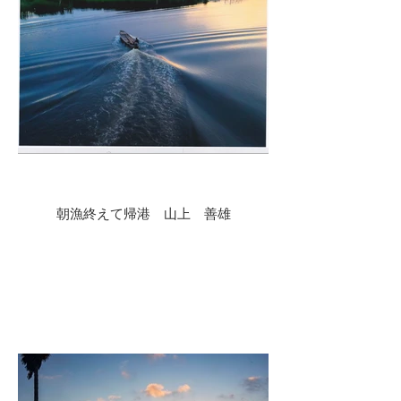
朝漁終えて帰港 山上 善雄