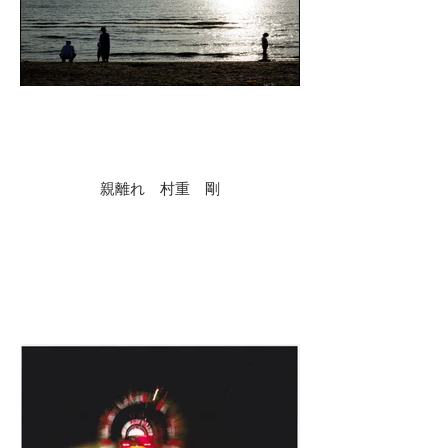
親離れ 村重 剛