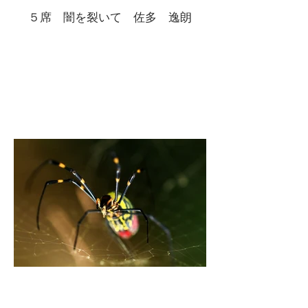
５席 闇を裂いて 佐多 逸朗