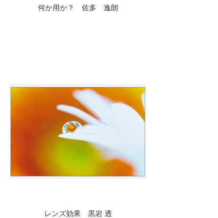
何か用か？ 佐多 逸朗
レンズ効果 黒岩 透