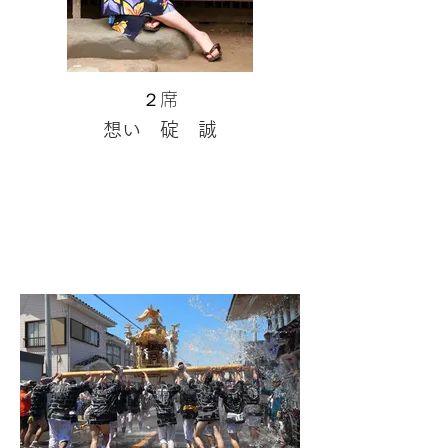
２席
想い 碇 誠