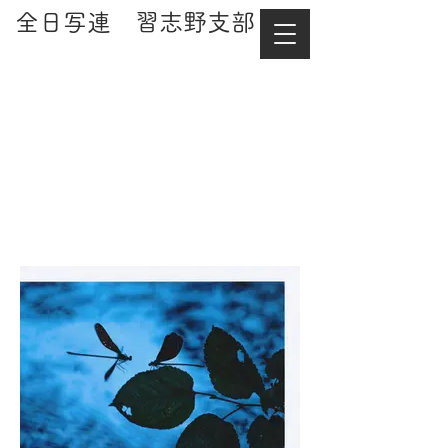
​全日写連 習志野支部
課題
９月例会 課題の部
「夏」
画像をクリックすると拡大しま
す。