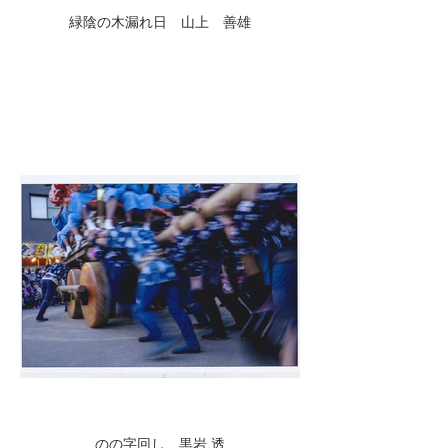
緑陰の木漏れ日 山上 善雄
のの字回し 黒岩 透