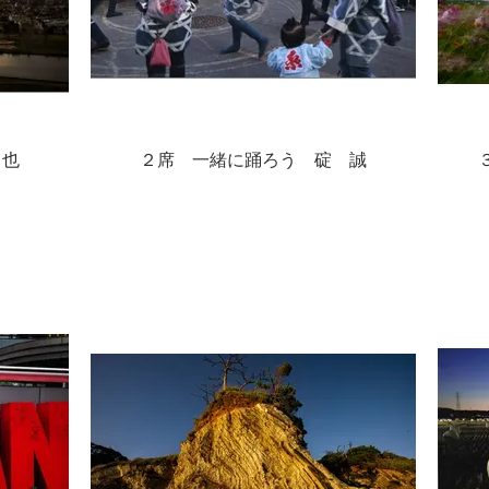
昌也
２席 一緒に踊ろう 碇 誠