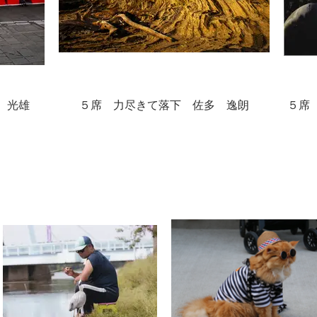
 光雄
５席 力尽きて落下 佐多 逸朗
５席