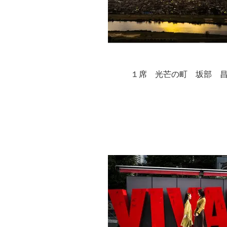
１席 光芒の町 坂部 