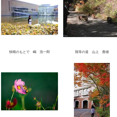
快晴のもとで 嶋 浩一郎
我等の道 山上 善雄