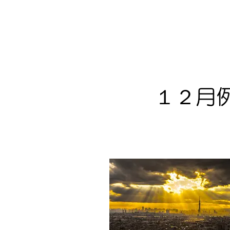
​全日写連 
１２月