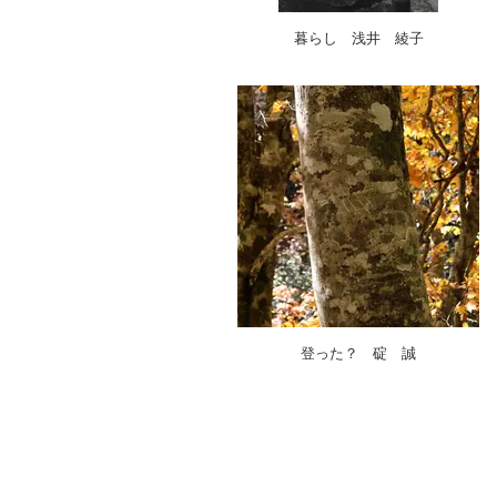
暮らし 浅井 綾子
登った？ 碇 誠