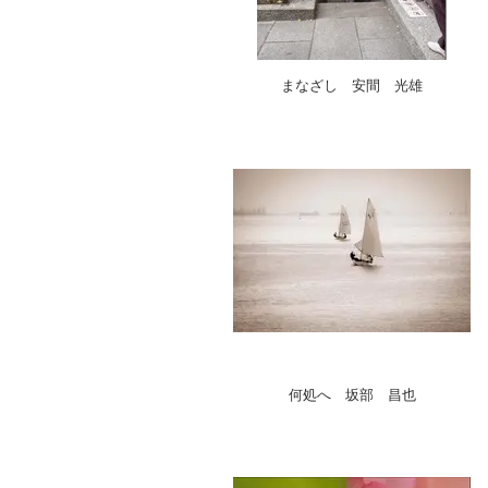
まなざし 安間 光雄
何処へ 坂部 昌也