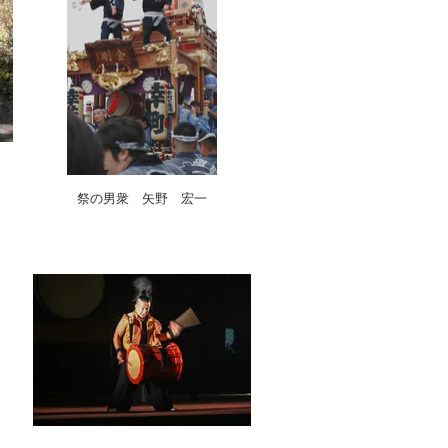
祭の男衆 矢野 宏一