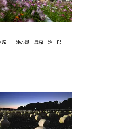
３席 一陣の風 歳森 進一郎