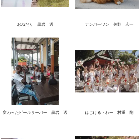
おねだり 黒岩 透
ナンバーワン 矢野 宏一
変わったビールサーバー 黒岩 透
はじける・わー 村重 剛