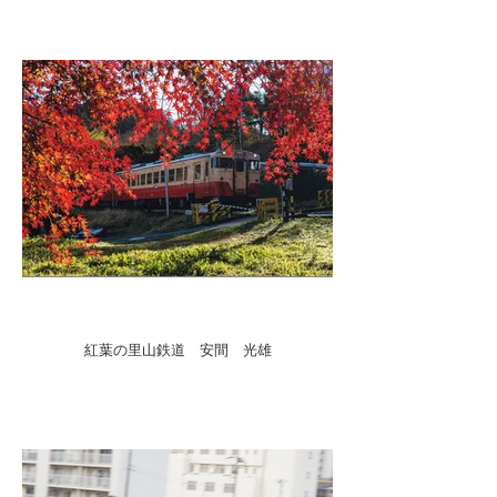
紅葉の里山鉄道 安間 光雄