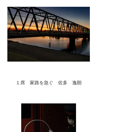
１席 家路を急ぐ 佐多 逸朗