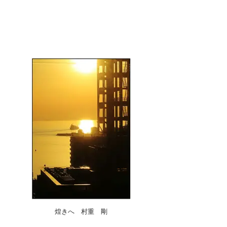
煌きへ 村重 剛