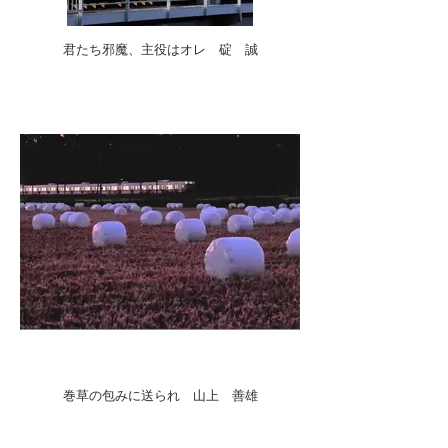
君たち邪魔、主役はオレ 碇 誠
巻草の包みに送られ 山上 善雄