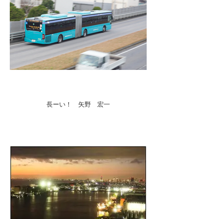
長ーい！ 矢野 宏一