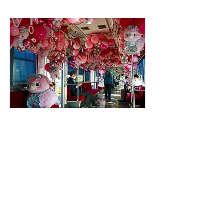
風船電車 嶋 浩一郎