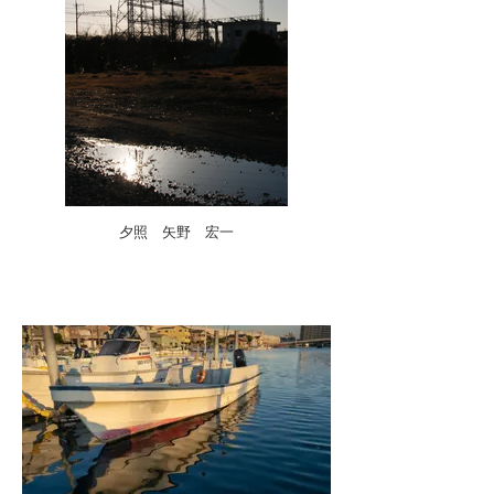
夕照 矢野 宏一