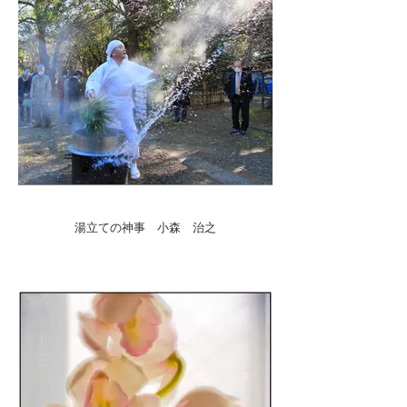
湯立ての神事 小森 治之