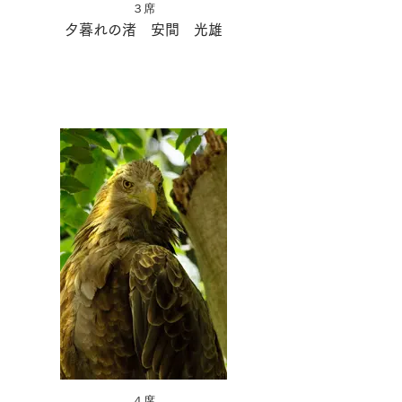
３席
夕暮れの渚 安間 光雄
４席