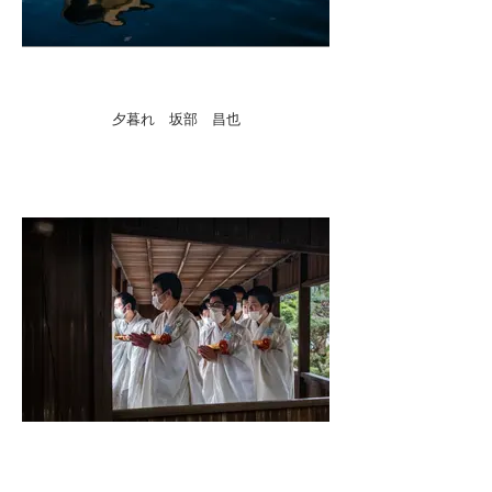
夕暮れ 坂部 昌也