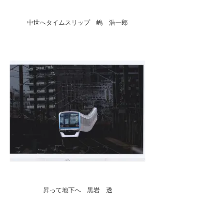
中世へタイムスリップ 嶋 浩一郎
昇って地下へ 黒岩 透