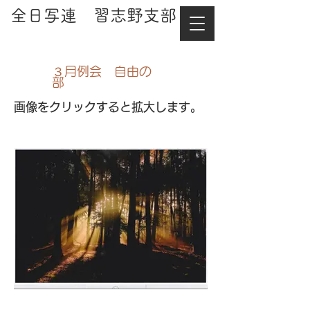
​全日写連 習志野支部
３月例会 自由の
部
​画像をクリックすると拡大します。