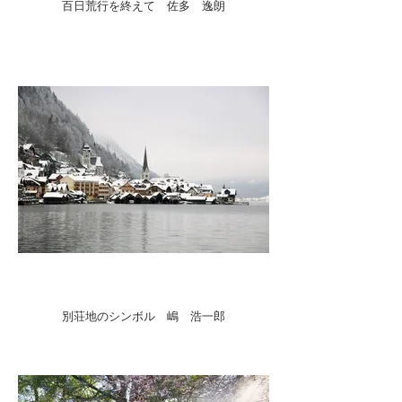
百日荒行を終えて 佐多 逸朗
別荘地のシンボル 嶋 浩一郎