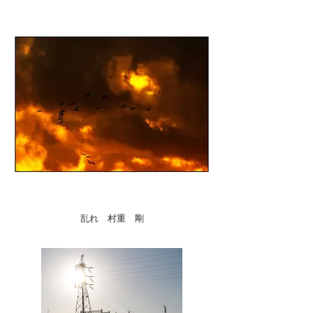
乱れ 村重 剛