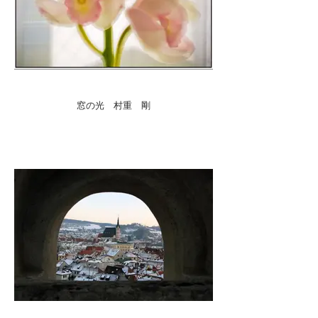
窓の光 村重 剛