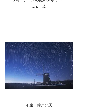
３席 アニメの撮影スポット
黒岩 透
４席 佐倉北天