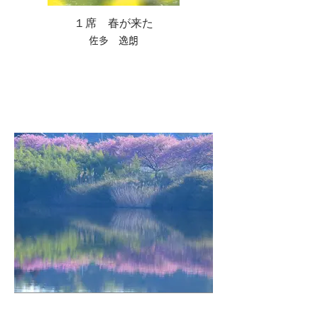
１席 春が来た
佐多 逸朗