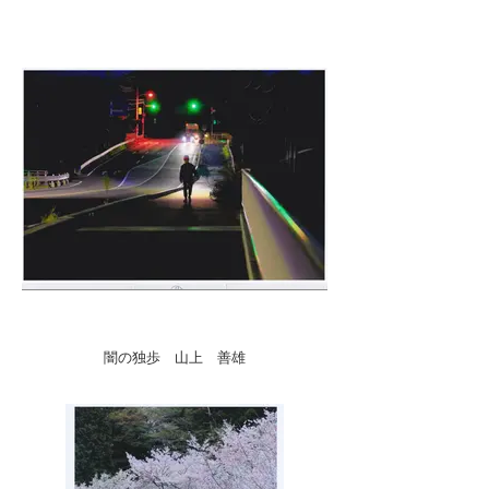
闇の独歩 山上 善雄