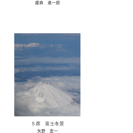
歳森 進一郎
５席 富士冬景
矢野 宏一