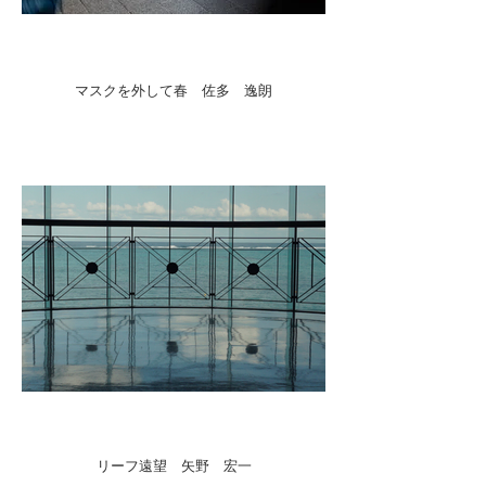
マスクを外して春 佐多 逸朗
リーフ遠望 矢野 宏一