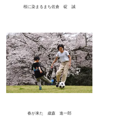
桜に染まるまち佐倉 碇 誠
春が来た 歳森 進一郎