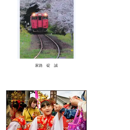
家路 碇 誠