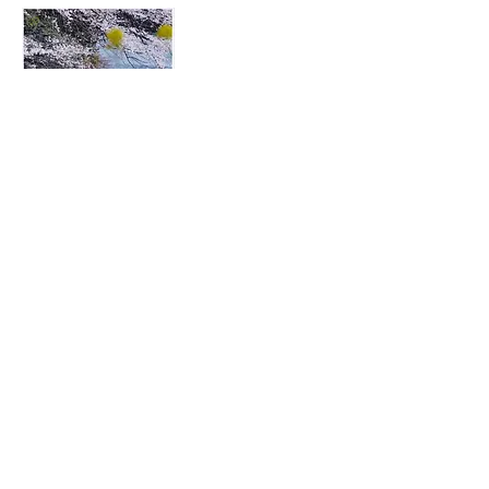
春爛漫 星野 甫
艶姿写して 山﨑 克已