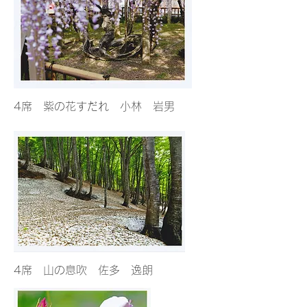
4席 紫の花すだれ 小林 岩男
4席 山の息吹 佐多 逸朗