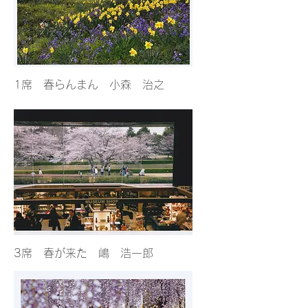
1席 春らんまん 小森 治之
3席 春が来た 嶋 浩一郎