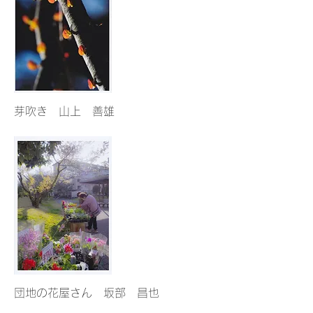
芽吹き 山上 善雄
団地の花屋さん 坂部 昌也