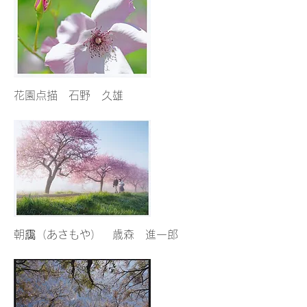
花園点描 石野 久雄
朝靄（あさもや） 歳森 進一郎