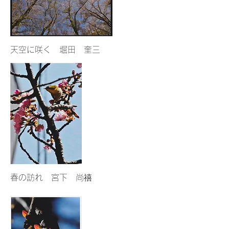
天空に咲く 堀田 奎三
春の訪れ 宮下 尚禧