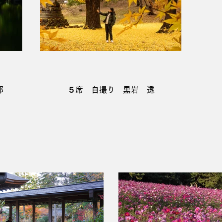
郎
５席 自撮り 黒岩 透