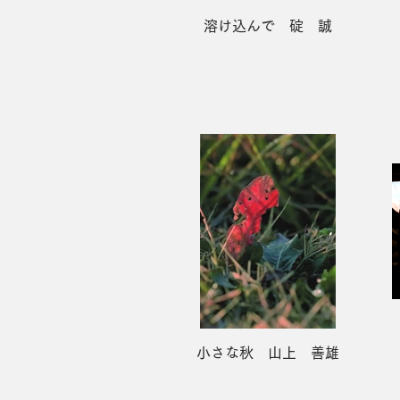
溶け込んで 碇 誠
小さな秋 山上 善雄