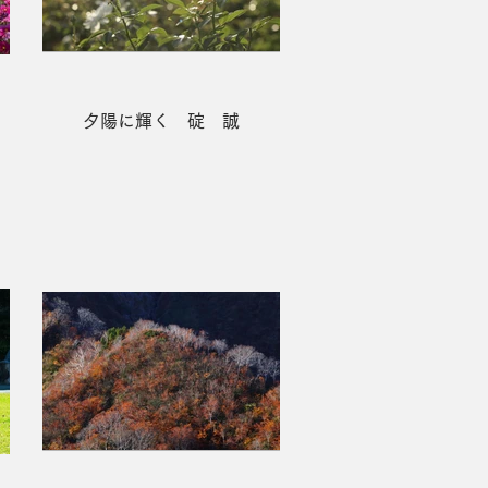
夕陽に輝く 碇 誠