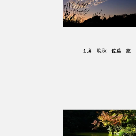
１席 晩秋 佐藤 紘