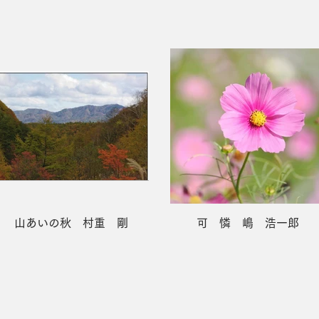
山あいの秋 村重 剛
可 憐 嶋 浩一郎