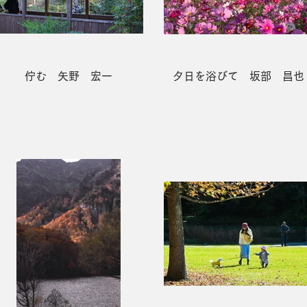
佇む 矢野 宏一
夕日を浴びて 坂部 昌也