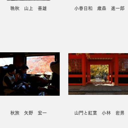
晩秋 山上 善雄
小春日和 歳森 進一郎
秋旅 矢野 宏一
山門と紅葉 小林 岩男