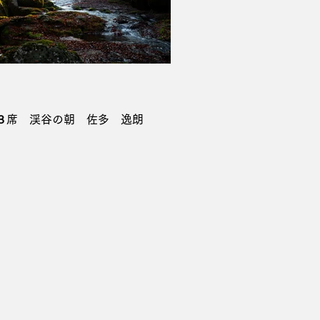
３席 渓谷の朝 佐多 逸朗