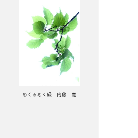
めくるめく緑 内藤 寛