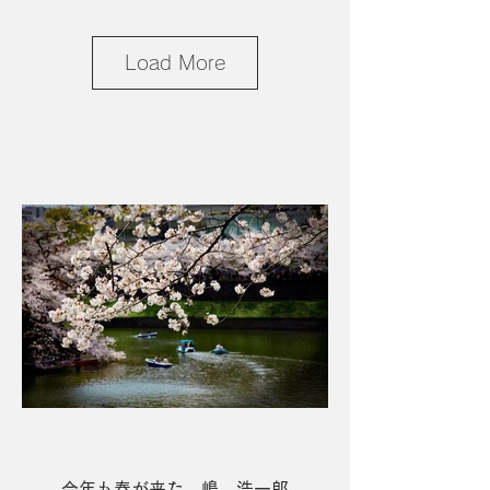
Load More
１席 胎内の朝 佐藤 紘
今年も春が来た 嶋 浩一郎