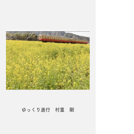
５席 春は和やか 歳森 進一郎
ゆっくり進行 村重 剛