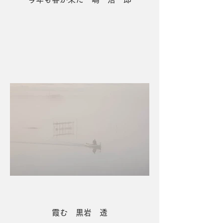
２席 春風のいたずら 嶋 浩一郎
霞む 黒岩 透