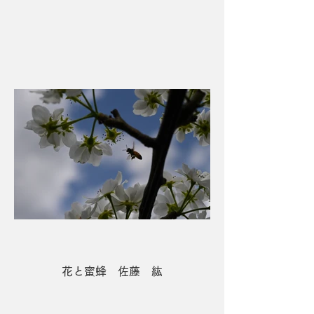
４席 花いっぱい 坂部 昌也
花と蜜蜂 佐藤 紘