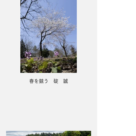
春を競う 碇 誠