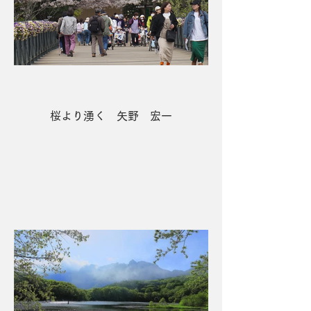
桜より湧く 矢野 宏一