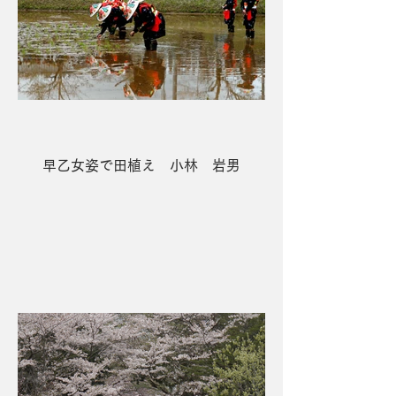
早乙女姿で田植え 小林 岩男