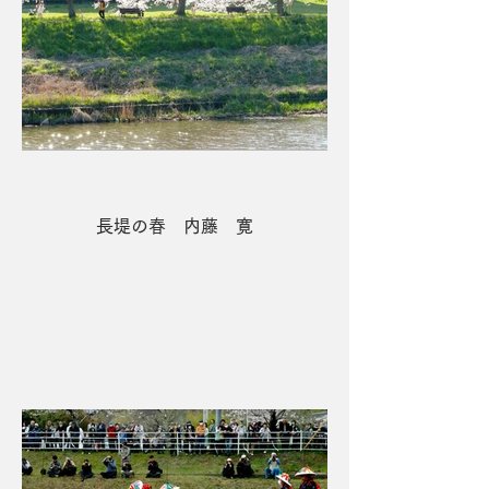
長堤の春 内藤 寛