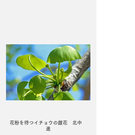
３席 営巣に励む 黒岩 透
花粉を待つイチョウの雌花 北中
進