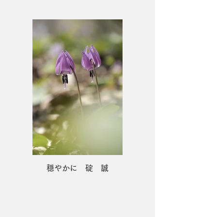
穏やかに 碇 誠