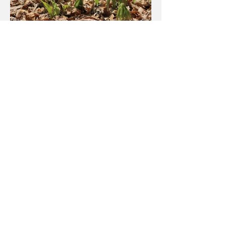
旬の破れ傘 北中 進