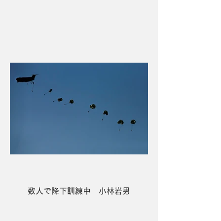
4席 Toyosu Bayside 安間光雄
数人で降下訓練中 小林岩男