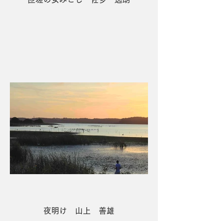
2席 銚子君ケ浜の朝焼け 小林岩
男
夜明け 山上 善雄