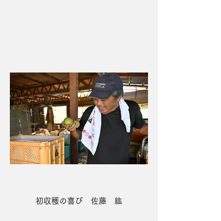
3席 シャチからの暑中見舞い 佐
多 逸朗
初収穫の喜び 佐藤 紘