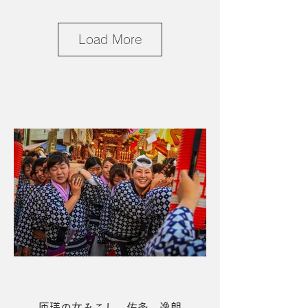
Load More
1席 トンボに触発されて 黒岩
透
匝瑳の女みこし 佐多 逸朗