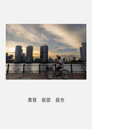
黄昏 坂部 昌也