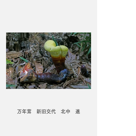
5席 乙女の輝き 碇 誠
万年茸 新旧交代 北中 進