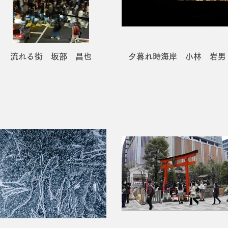
流れる街 坂部 昌也
夕暮れ時海岸 小林 岩男