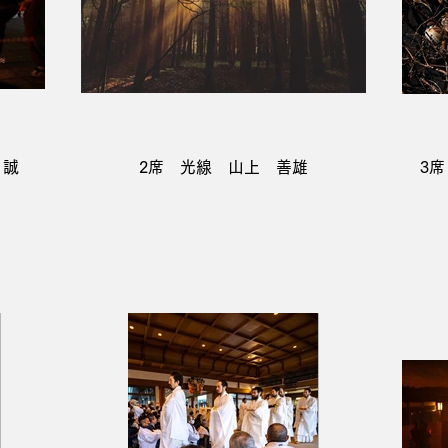
 誠
2席 光線 山上 善雄
3