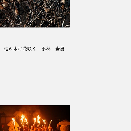
席 枯れ木に花咲く 小林 岩男