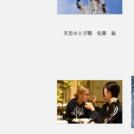
天空のとび職 佐藤 紘