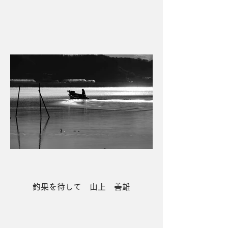
５席 お松明、炎の軌跡 北中 進
釣果を待して 山上 善雄