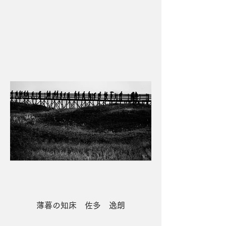
３席 朝の飛び立ち 黒岩 透
薄暮の知床 佐多 逸朗