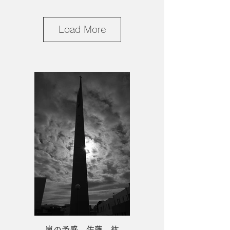
Load More
１席 生きている駅 安間 光雄
嵐の予感 佐藤 紘