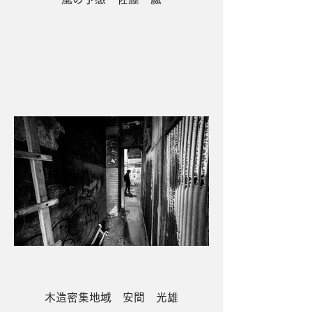
２席 二人だけの世界 碇 誠
木造密集地域 安間 光雄