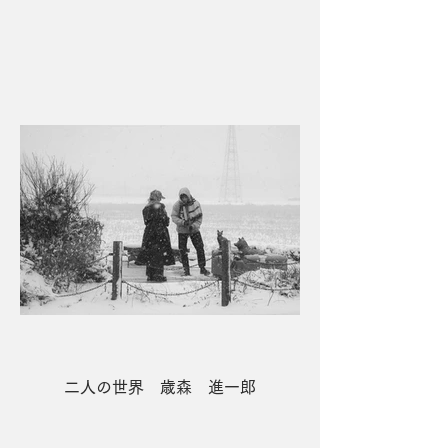
４席 なかよし 佐多 逸朗
二人の世界 歳森 進一郎